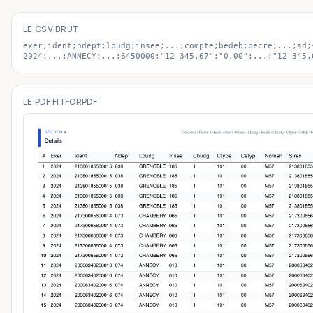
LE CSV BRUT
exer;ident;ndept;lbudg;insee;...;compte;bedeb;becre;...;sd;s
2024;...;ANNECY;...;6450000;"12 345,67";"0,00";...;"12 345,
LE PDF FITFORPDF