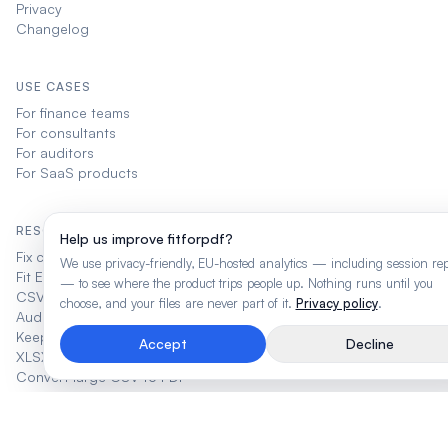
Privacy
Changelog
USE CASES
For finance teams
For consultants
For auditors
For SaaS products
RESOURCES
Help us improve fitforpdf?
Fix cut-off columns in Excel PDF
We use privacy-friendly, EU-hosted analytics — including session re
Fit Excel sheet on one page
— to see where the product trips people up. Nothing runs until you
CSV to structured PDF
choose, and your files are never part of it.
Privacy policy
.
Audit report export tips
Keep Excel headers repeating
Accept
Decline
XLSX to PDF, keep all columns
Convert large CSV to PDF
Fix tiny text in Excel PDF
CRM export to PDF
Multiple Excel sheets, one PDF